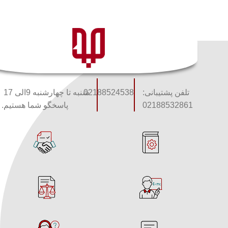
تلفن پشتیبانی:
02188524538
شنبه تا چهارشنبه 9الی 17
02188532861
پاسخگو شما هستیم.